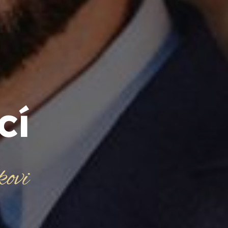
cí
ovi